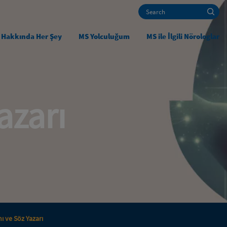
Search
Ma
 Hakkında Her Şey
MS Yolculuğum
MS ile İlgili Nörologlar
azarı
ı ve Söz Yazarı