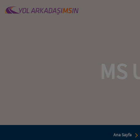
Site Logo
MS U
Ana Sayfa