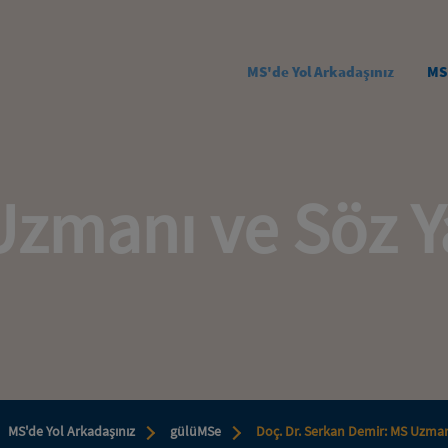
Skip to main content
MS'de Yol Arkadaşınız
MS
zmanı ve Söz Y
MS'de Yol Arkadaşınız
gülüMSe
Doç. Dr. Serkan Demir: MS Uzman