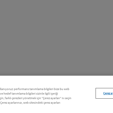
kullanıyoruz: performans tanımlama bilgileri bize bu web
Çerez a
 ve hedef tanımlama bilgileri sizinle ilgili içeriği
n, farklı çerezleri yönetmek için "Çerez ayarları" nı seçin
 Çerez ayarlarınızı, web sitesindeki çerez ayarları