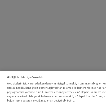
Gizliliğiniz bizim için önemlidir.
Web sitelerimizi ziyaret ederken deneyiminizi geliştirmek için tanımlama bilgileri 
sitesini nasıl kullandığınızı gösterir, işlevsel tanımlama bilgileri tercihlerinizi hatırlar
paylaşmamıza yardımcı olur. Tüm çerezlere onay vermek için " Hepsini kabul et" i seçi
veya sadece kesinlikle gerekli olan çerezleri kullanmak için "Hepsini reddet " i seçin.
bağlantısına basarak istediğiniz zaman değiştirebilirsiniz.