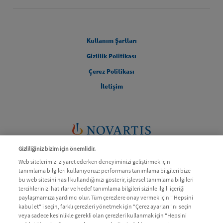
Legal [Footer Second]
Kullanım Şartları
Gizlilik Politikası
Çerez Politikası
İletişim
Gizliliğiniz bizim için önemlidir.
Web sitelerimizi ziyaret ederken deneyiminizi geliştirmek için
tanımlama bilgileri kullanıyoruz: performans tanımlama bilgileri bize
bu web sitesini nasıl kullandığınızı gösterir, işlevsel tanımlama bilgileri
tercihlerinizi hatırlar ve hedef tanımlama bilgileri sizinle ilgili içeriği
Bu sitedeki bilgiler bir hekim veya eczacıya danışmanın yerine
paylaşmamıza yardımcı olur. Tüm çerezlere onay vermek için " Hepsini
kabul et" i seçin, farklı çerezleri yönetmek için "Çerez ayarları" nı seçin
geçemez.
veya sadece kesinlikle gerekli olan çerezleri kullanmak için "Hepsini