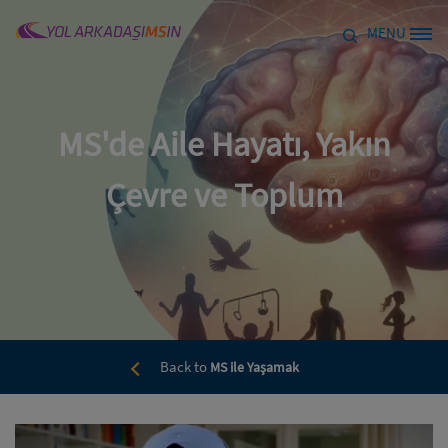
Skip to main content
MENU
Site Logo
MS'de Aile Hayatı, Yakın
Çevre ve Toplum
Back to
MS ile Yaşamak