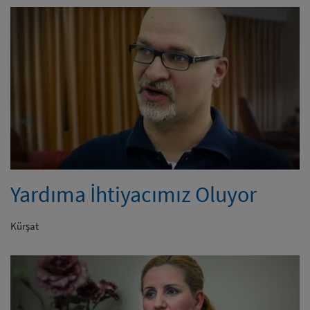
Yardıma İhtiyacımız Oluyor
Kürşat