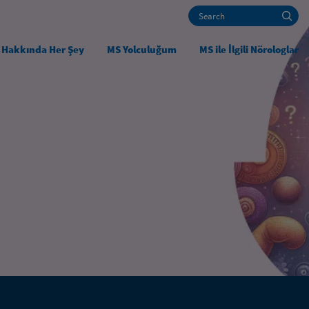
Search
Ma
 Hakkında Her Şey
MS Yolculuğum
MS ile İlgili Nörologlar