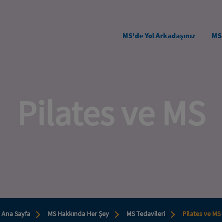
Skip to main content
MS'de Yol Arkadaşınız
MS
Pilates ve MS
Ana Sayfa
MS Hakkında Her Şey
MS Tedavileri
Pilates ve MS