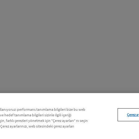
kullanıyoruz: performans tanımlama bilgileri bize bu web
Çerez a
 ve hedef tanımlama bilgileri sizinle ilgili içeriği
n, farklı çerezleri yönetmek için "Çerez ayarları" nı seçin
 Çerez ayarlarınızı, web sitesindeki çerez ayarları