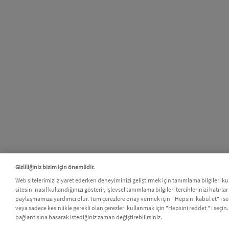
Gizliliğiniz bizim için önemlidir.
Web sitelerimizi ziyaret ederken deneyiminizi geliştirmek için tanımlama bilgileri 
sitesini nasıl kullandığınızı gösterir, işlevsel tanımlama bilgileri tercihlerinizi hatırlar
paylaşmamıza yardımcı olur. Tüm çerezlere onay vermek için " Hepsini kabul et" i seçi
veya sadece kesinlikle gerekli olan çerezleri kullanmak için "Hepsini reddet " i seçin.
bağlantısına basarak istediğiniz zaman değiştirebilirsiniz.