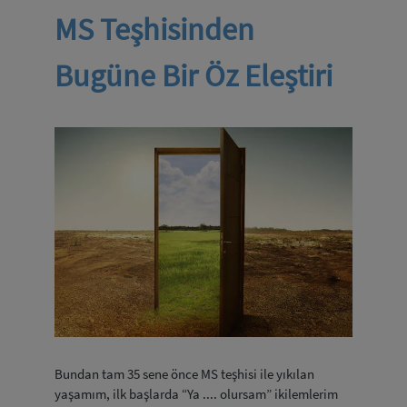
MS Teşhisinden
Bugüne Bir Öz Eleştiri
Bundan tam 35 sene önce MS teşhisi ile yıkılan
yaşamım, ilk başlarda “Ya .... olursam” ikilemlerim