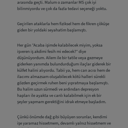
arasında geçti. Malum o zamanlar MS çok iyi
bilinmiyordu ve çok da fazla tedavi seçeneği yoktu.
Geçirilen ataklarla hem fiziksel hem de fikren çöküşe
giden bir yoldaki seyahatim başlamıştı.
Her gün “Acaba işimde kalabilecek miyim, yoksa
işveren iş akdimi fesih mi edecek?” diye
düşünüyordum. Ailem ile bir tatile veya gezmeye
giderken yanımda bulundurduğum ilaçlar giderek bir
külfet halini alıyordu. Tabii ya, hem can acısı hem de
ilacımı almazsam oluşabilecek kötü halleri sürekli
gözden geçirmek ruhen beni yıpratmaya başlamıştı.
Bu halim uzun sürmedi ve ardından depresyon
hapları ile ayakta ve canlı kalabilmek için ek bir
şeyler yapmam gerektiğini idrak etmeye başladım.
Çünkü önümde dağ gibi büyüyen sorunlar, kendimi
işe yaramaz hissetmem, devamlı yalnız hissetmem ve