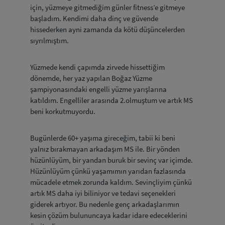
için, yüzmeye gitmediğim günler fitness’e gitmeye
başladım. Kendimi daha dinç ve güvende
hissederken ayni zamanda da kötü düşüncelerden
sıyrılmıştım.
Yüzmede kendi çapımda zirvede hissettiğim
dönemde, her yaz yapılan Boğaz Yüzme
şampiyonasındaki engelli yüzme yarışlarına
katıldım. Engelliler arasında 2.olmuştum ve artık MS
beni korkutmuyordu.
Bugünlerde 60+ yaşıma gireceğim, tabii ki beni
yalnız bırakmayan arkadaşım MS ile. Bir yönden
hüzünlüyüm, bir yandan buruk bir sevinç var içimde.
Hüzünlüyüm çünkü yaşamımın yarıdan fazlasında
mücadele etmek zorunda kaldım. Sevinçliyim çünkü
artık MS daha iyi biliniyor ve tedavi seçenekleri
giderek artıyor. Bu nedenle genç arkadaşlarımın
kesin çözüm bulununcaya kadar idare edeceklerini