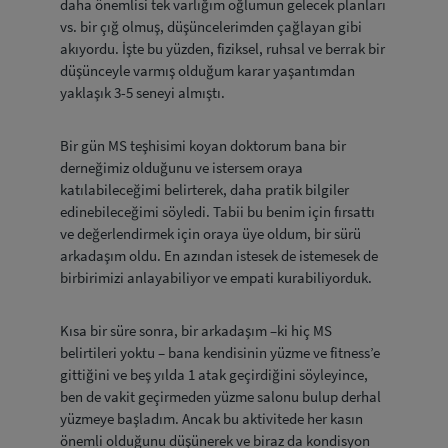
daha önemlisi tek varlığım oğlumun gelecek planları
vs. bir çığ olmuş, düşüncelerimden çağlayan gibi
akıyordu. İşte bu yüzden, fiziksel, ruhsal ve berrak bir
düşünceyle varmış olduğum karar yaşantımdan
yaklaşık 3-5 seneyi almıştı.
Bir gün MS teşhisimi koyan doktorum bana bir
derneğimiz olduğunu ve istersem oraya
katılabileceğimi belirterek, daha pratik bilgiler
edinebileceğimi söyledi. Tabii bu benim için fırsattı
ve değerlendirmek için oraya üye oldum, bir sürü
arkadaşım oldu. En azından istesek de istemesek de
birbirimizi anlayabiliyor ve empati kurabiliyorduk.
Kısa bir süre sonra, bir arkadaşım –ki hiç MS
belirtileri yoktu – bana kendisinin yüzme ve fitness’e
gittiğini ve beş yılda 1 atak geçirdiğini söyleyince,
ben de vakit geçirmeden yüzme salonu bulup derhal
yüzmeye başladım. Ancak bu aktivitede her kasın
önemli olduğunu düşünerek ve biraz da kondisyon