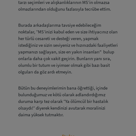
tarzı seçimleri ve alışkanlıklarının MS’in olmazsa
olmazlarından olduğunu fazlasıyla tecrübe ettim.
Burada arkadaşlarıma tavsiye edebileceğim
noktalar, “MS’inizi kabul eden ve size ihtiyacınız olan
her türlü cesareti ve desteği veren, yapmak
istediğiniz ve sizin seviyeniz ve hızınızdaki faaliyetleri
yapmanızı sağlayan, size en yakın insanları" bulup
onlarla daha çok vakit geçirin. Bunların yanı sıra,
olumlu bir tutum ve iyimser olmak gibi bazı basit
olguları da göz ardı etmeyin.
Bütün bu deneyimlerimin bana öğrettiği, içinde
bulunduğumuz ve kötü olarak adlandırdığımız
duruma karşı tez olarak “Ya ölümcül bir hastalık
olsaydı!” diyerek kendinizi avutarak moralinizi
daima yüksek tutmaktır.