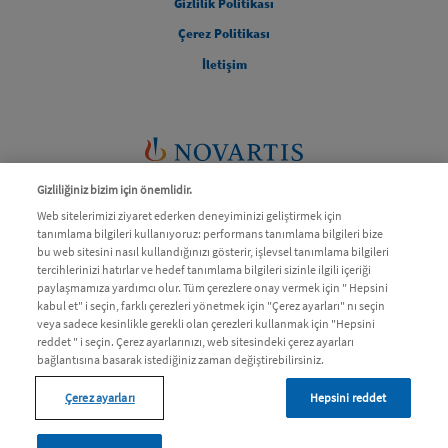
Gizlilik Politikası
Çerez Politikası
İletişim
Gizliliğiniz bizim için önemlidir.
Web sitelerimizi ziyaret ederken deneyiminizi geliştirmek için
tanımlama bilgileri kullanıyoruz: performans tanımlama bilgileri bize
bu web sitesini nasıl kullandığınızı gösterir, işlevsel tanımlama bilgileri
tercihlerinizi hatırlar ve hedef tanımlama bilgileri sizinle ilgili içeriği
Bu sitedeki bilgiler bir hekim veya eczacıya danışmanın yerine
paylaşmamıza yardımcı olur. Tüm çerezlere onay vermek için " Hepsini
kabul et" i seçin, farklı çerezleri yönetmek için "Çerez ayarları" nı seçin
geçemez.
veya sadece kesinlikle gerekli olan çerezleri kullanmak için "Hepsini
reddet " i seçin. Çerez ayarlarınızı, web sitesindeki çerez ayarları
Daha fazla bilgi için bir hekime ve/veya bir eczacıya danışınız.
bağlantısına basarak istediğiniz zaman değiştirebilirsiniz.
© 2026 Novartis Sağlık Gıda ve Tarım Ürünleri San. ve Tic. A.Ş
Çerez ayarları
Hepsini reddet
Son Güncellenme Tarihi: 07.10.2024