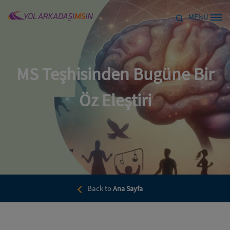
Skip to main content
MENU
Site Logo
MS Teşhisinden Bugüne Bir
Öz Eleştiri
Back to
Ana Sayfa